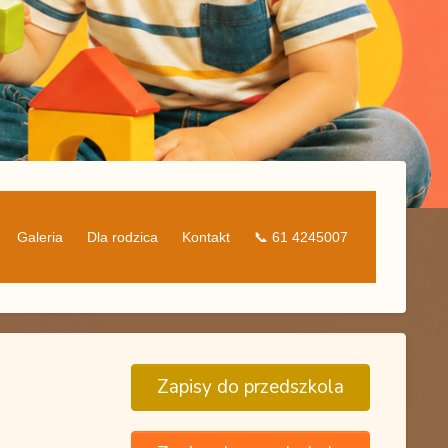
Galeria
Dla rodzica
Kontakt
📞 61 4245007
Zapisy do przedszkola