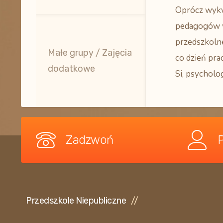
Oprócz wyk
pedagogów 
przedszkoln
Małe grupy / Zajęcia
co dzień pra
dodatkowe
Si, psycholog
Zadzwoń
Przedszkole Niepubliczne