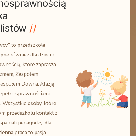
łnosprawnością
ka
listów
wcy" to przedszkole
ne również dla dzieci z
wnością, które zaprasza
tyzmem, Zespołem
Zespołem Downa, Afazją
iepełnosprawnościami
. Wszystkie osoby, które
ym przedszkolu kontakt z
spaniali pedagodzy, dla
ienna praca to pasja.