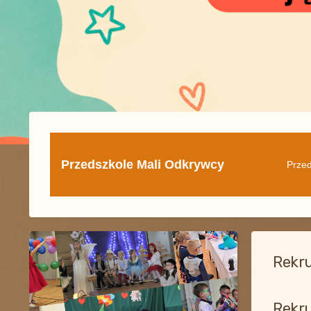
Przedszkole Mali Odkrywcy
Przed
Rekru
Rekru