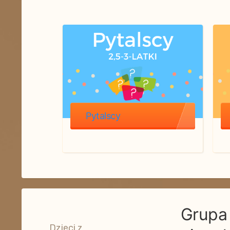
Pytalscy
Grupa 
Dzieci z