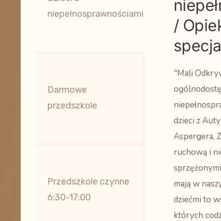
niepe
niepełnosprawnościami
/ Opie
specja
"Mali Odkry
ogólnodostęp
Darmowe
niepełnospra
przedszkole
dzieci z Au
Aspergera, 
ruchową i n
sprzężonymi
Przedszkole czynne
mają w nasz
6:30-17:00
dziećmi to w
których codz