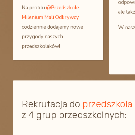
odpowie
Na profilu
@Przedszkole
ale tak
Milenium Mali Odkrywcy
codziennie dodajemy nowe
W nasz
przygody naszych
przedszkolaków!
Rekrutacja do
przedszkola
z 4 grup przedszkolnych: