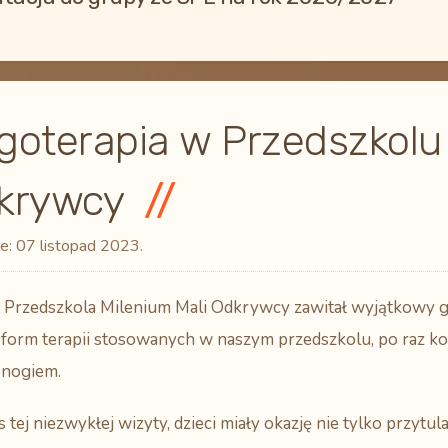
goterapia w Przedszkolu 
krywcy
e:
07 listopad 2023
.
 Przedszkola Milenium Mali Odkrywcy zawitał wyjątkowy gość
 form terapii stosowanych w naszym przedszkolu, po raz k
nogiem.
 tej niezwykłej wizyty, dzieci miały okazję nie tylko przytulać