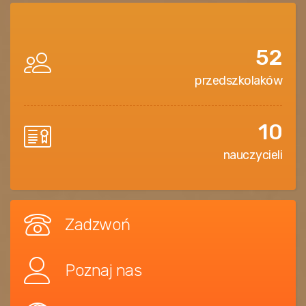
52
przedszkolaków
10
nauczycieli
Zadzwoń
Poznaj nas