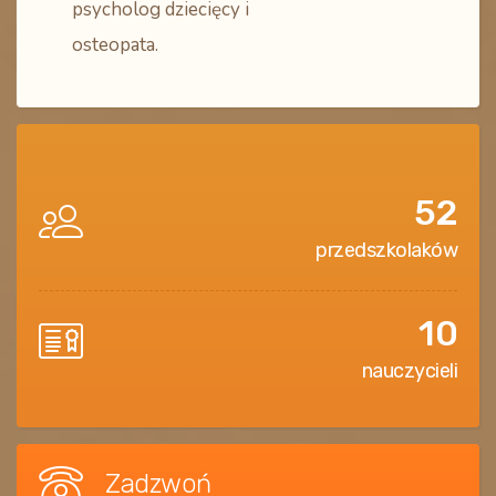
psycholog dziecięcy i
osteopata.
52
przedszkolaków
10
nauczycieli
Zadzwoń