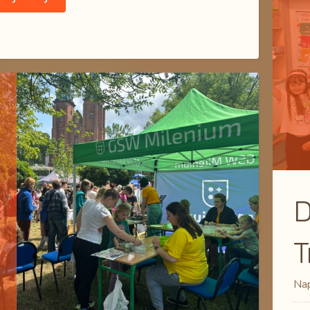
D
T
Nap