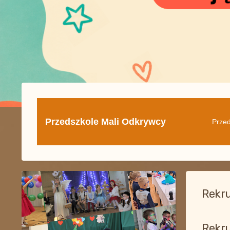
Przedszkole Mali Odkrywcy
Przed
Rekru
Rekru