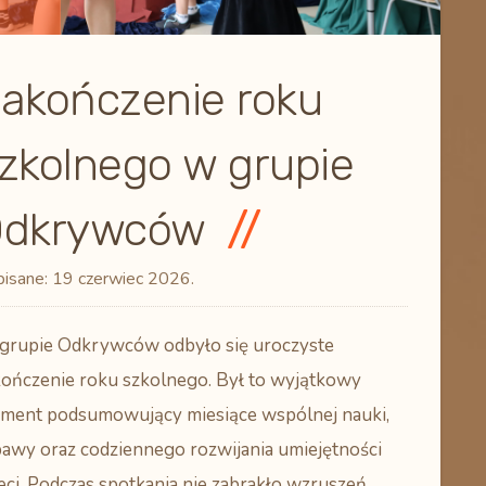
akończenie roku
zkolnego w grupie
dkrywców
isane:
19 czerwiec 2026
.
grupie Odkrywców odbyło się uroczyste
kończenie roku szkolnego. Był to wyjątkowy
ment podsumowujący miesiące wspólnej nauki,
bawy oraz codziennego rozwijania umiejętności
eci. Podczas spotkania nie zabrakło wzruszeń,