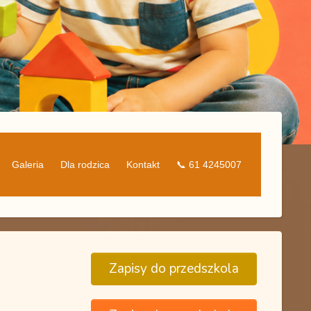
Galeria
Dla rodzica
Kontakt
📞 61 4245007
Zapisy do przedszkola