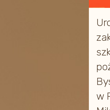
Ur
za
szk
po
By
w 