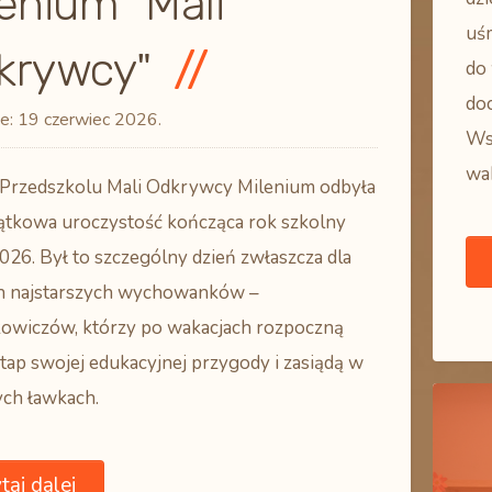
enium "Mali
uś
krywcy"
do 
doc
e:
19 czerwiec 2026
.
Ws
wak
 Przedszkolu Mali Odkrywcy Milenium odbyła
jątkowa uroczystość kończąca rok szkolny
26. Był to szczególny dzień zwłaszcza dla
h najstarszych wychowanków –
owiczów, którzy po wakacjach rozpoczną
ap swojej edukacyjnej przygody i zasiądą w
ych ławkach.
taj dalej