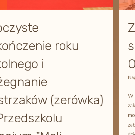
oczyste
Z
kończenie roku
s
olnego i
O
Nap
żegnanie
strzaków (zerówka)
W 
za
Przedszkolu
mo
za
dzi