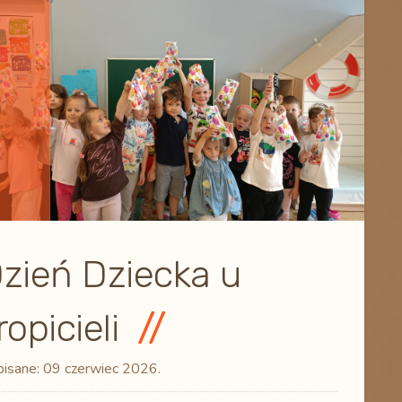
zień Dziecka u
ropicieli
isane:
09 czerwiec 2026
.