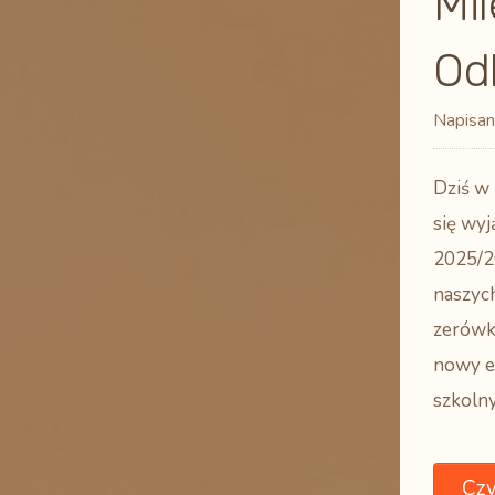
Mil
Od
Napisan
Dziś w
się wy
2025/20
naszyc
zerówk
nowy et
szkoln
Czy