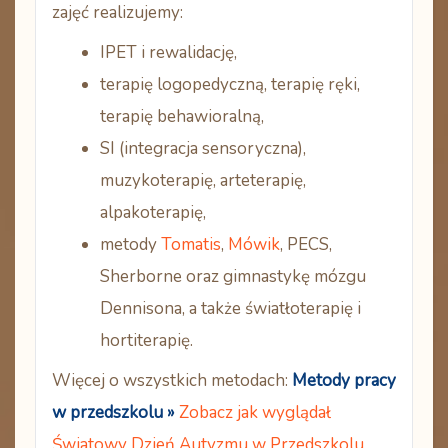
zajęć realizujemy:
IPET
i rewalidację,
terapię logopedyczną, terapię ręki,
terapię behawioralną
,
SI (integracja sensoryczna),
muzykoterapię, arteterapię,
alpakoterapię,
metody
Tomatis
,
Mówik
,
PECS
,
Sherborne
oraz
gimnastykę mózgu
Dennisona
, a także światłoterapię i
hortiterapię.
Więcej o wszystkich metodach:
Metody pracy
w przedszkolu »
Zobacz jak wyglądał
Światowy Dzień Autyzmu w Przedszkolu