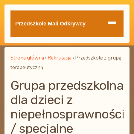
Przedszkole Mali Odkrywcy
Strona główna
›
Rekrutacja
›
Przedszkole z grupą
terapeutyczną
Grupa przedszkolna
dla dzieci z
niepełnosprawnościa
/ specjalne