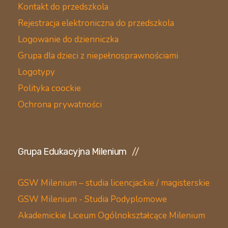
Kontakt do przedszkola
Rejestracja elektroniczna do przedszkola
Logowanie do dzienniczka
Grupa dla dzieci z niepełnosprawnościami
Logotypy
Polityka coockie
Ochrona prywatności
Grupa Edukacyjna Milenium
GSW Milenium – studia licencjackie / magisterskie
GSW Milenium - Studia Podyplomowe
Akademickie Liceum Ogólnokształcące Milenium