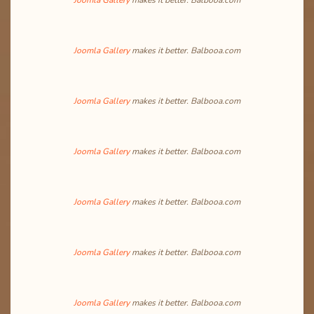
Joomla Gallery
makes it better. Balbooa.com
Joomla Gallery
makes it better. Balbooa.com
Joomla Gallery
makes it better. Balbooa.com
Joomla Gallery
makes it better. Balbooa.com
Joomla Gallery
makes it better. Balbooa.com
Joomla Gallery
makes it better. Balbooa.com
Joomla Gallery
makes it better. Balbooa.com