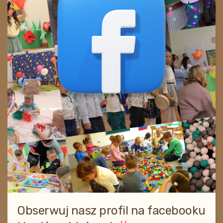
Obserwuj nasz profil na facebooku