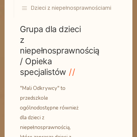
Dzieci z niepełnosprawnościami
Grupa dla dzieci
z
niepełnosprawnością
/ Opieka
specjalistów
"Mali Odkrywcy" to
przedszkole
ogólnodostępne również
dla dzieci z
niepełnosprawnością,