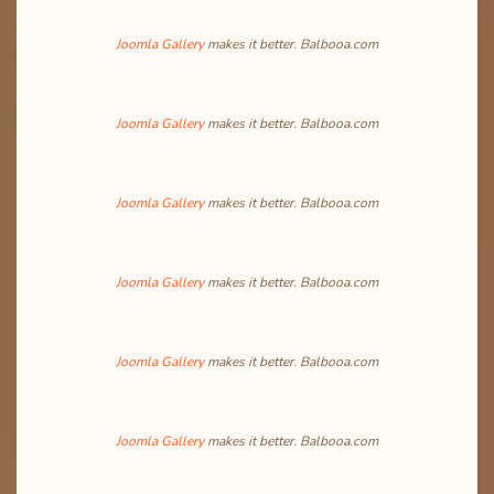
Joomla Gallery
makes it better. Balbooa.com
Joomla Gallery
makes it better. Balbooa.com
Joomla Gallery
makes it better. Balbooa.com
Joomla Gallery
makes it better. Balbooa.com
Joomla Gallery
makes it better. Balbooa.com
Joomla Gallery
makes it better. Balbooa.com