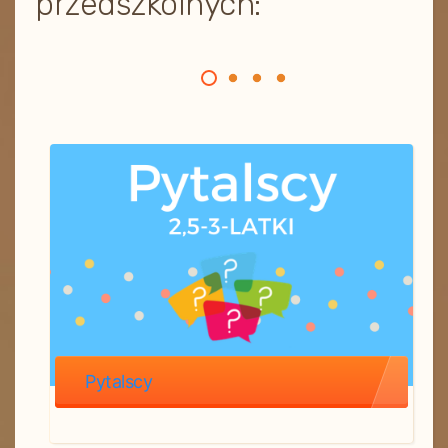
przedszkolnych:
Pytalscy