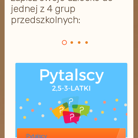
jednej z 4 grup
przedszkolnych:
Pytalscy