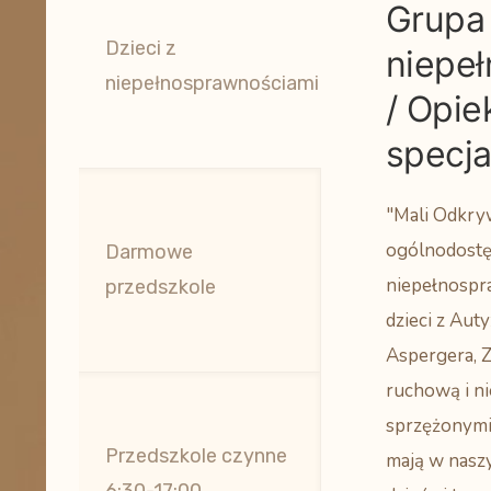
Grupa 
Dzieci z
niepe
niepełnosprawnościami
/ Opie
specja
"Mali Odkry
ogólnodostęp
Darmowe
niepełnospra
przedszkole
dzieci z Au
Aspergera, 
ruchową i n
sprzężonymi
Przedszkole czynne
mają w nasz