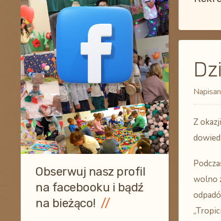
Dzi
Napisan
Z okazj
dowiedz
Podczas
Obserwuj nasz profil
wolno 
na facebooku i bądź
odpadów
na bieżąco!
„Tropic