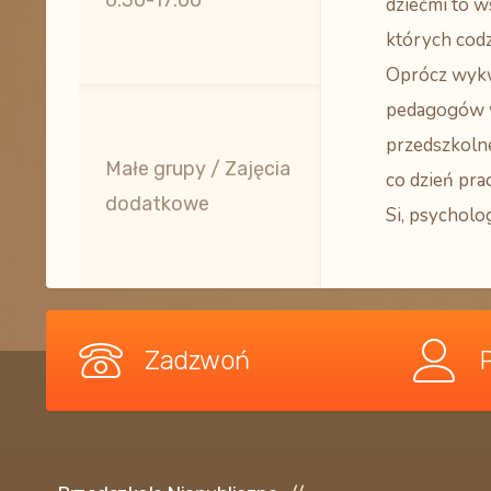
6:30-17:00
dziećmi to w
których codz
Oprócz wyk
pedagogów 
przedszkoln
Małe grupy / Zajęcia
co dzień pra
dodatkowe
Si, psycholog
Zadzwoń