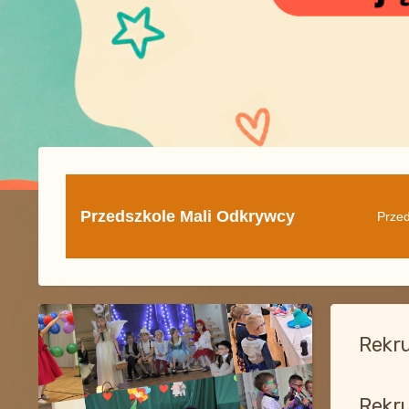
Przedszkole Mali Odkrywcy
Przed
Rekru
Rekru