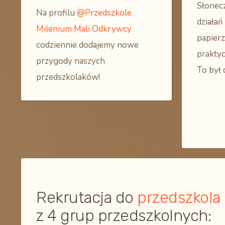
Słonec
Na profilu
@Przedszkole
działa
Milenium Mali Odkrywcy
papierz
codziennie dodajemy nowe
praktyc
przygody naszych
To był 
przedszkolaków!
Rekrutacja do
przedszkola
z 4 grup przedszkolnych: