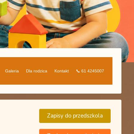
Galeria
Dla rodzica
Kontakt
📞 61 4245007
Zapisy do przedszkola