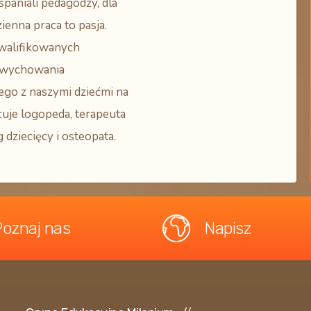
spaniali pedagodzy, dla
ienna praca to pasja.
walifikowanych
wychowania
ego z naszymi dziećmi na
cuje logopeda, terapeuta
 dziecięcy i osteopata.
Poznaj nas
Napisz