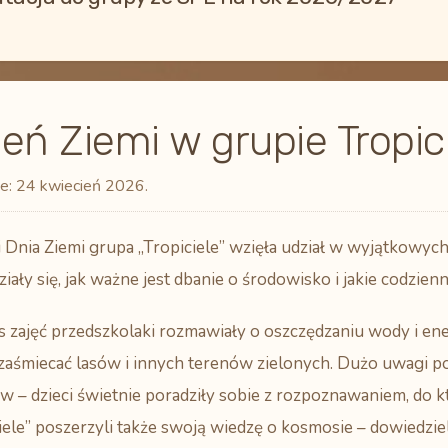
eń Ziemi w grupie Tropic
e:
24 kwiecień 2026
.
i Dnia Ziemi grupa „Tropiciele” wzięła udział w wyjątkowych
iały się, jak ważne jest dbanie o środowisko i jakie codzie
 zajęć przedszkolaki rozmawiały o oszczędzaniu wody i energ
zaśmiecać lasów i innych terenów zielonych. Dużo uwagi p
 – dzieci świetnie poradziły sobie z rozpoznawaniem, do k
iele” poszerzyli także swoją wiedzę o kosmosie – dowiedzieli