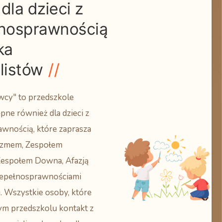
dla dzieci z
łnosprawnością
ka
listów
wcy" to przedszkole
ne również dla dzieci z
wnością, które zaprasza
tyzmem, Zespołem
Zespołem Downa, Afazją
iepełnosprawnościami
. Wszystkie osoby, które
ym przedszkolu kontakt z