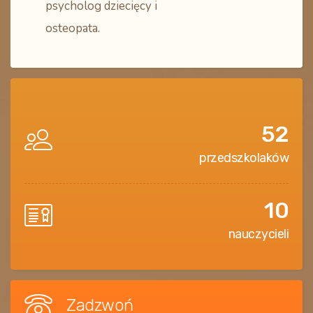
psycholog dziecięcy i
osteopata.
52
przedszkolaków
10
nauczycieli
Zadzwoń