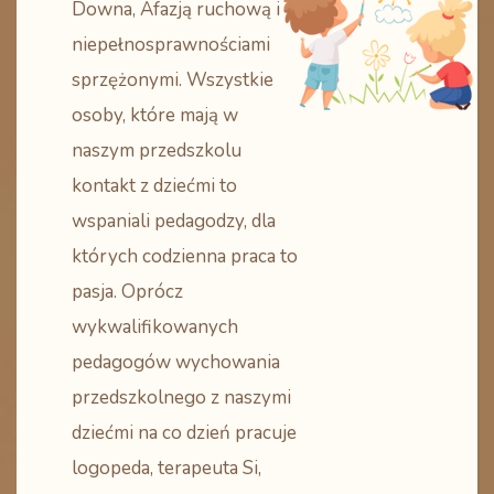
Downa, Afazją ruchową i
niepełnosprawnościami
sprzężonymi. Wszystkie
osoby, które mają w
naszym przedszkolu
kontakt z dziećmi to
wspaniali pedagodzy, dla
których codzienna praca to
pasja. Oprócz
wykwalifikowanych
pedagogów wychowania
przedszkolnego z naszymi
dziećmi na co dzień pracuje
logopeda, terapeuta Si,