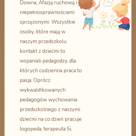
Downa, Afazją ruchową i
niepełnosprawnościami
sprzężonymi. Wszystkie
osoby, które mają w
naszym przedszkolu
kontakt z dziećmi to
wspaniali pedagodzy, dla
których codzienna praca to
pasja. Oprócz
wykwalifikowanych
pedagogów wychowania
przedszkolnego z naszymi
dziećmi na co dzień pracuje
logopeda, terapeuta Si,