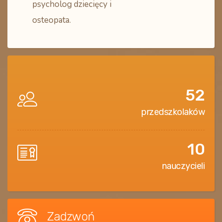
psycholog dziecięcy i
osteopata.
52
przedszkolaków
10
nauczycieli
Zadzwoń