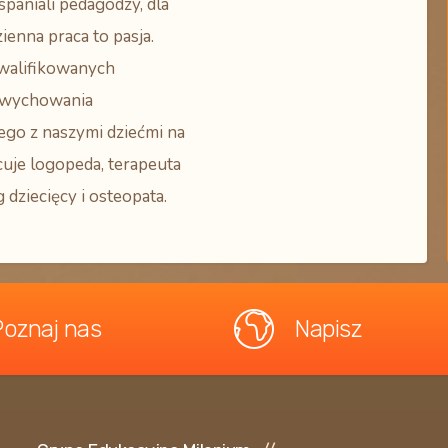
spaniali pedagodzy, dla
ienna praca to pasja.
walifikowanych
wychowania
ego z naszymi dziećmi na
cuje logopeda, terapeuta
 dziecięcy i osteopata.
Poznaj nas
Napisz