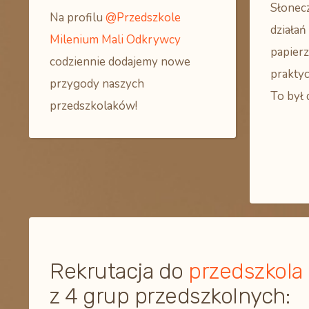
Słonec
Na profilu
@Przedszkole
działa
Milenium Mali Odkrywcy
papierz
codziennie dodajemy nowe
praktyc
przygody naszych
To był 
przedszkolaków!
Rekrutacja do
przedszkola
z 4 grup przedszkolnych: