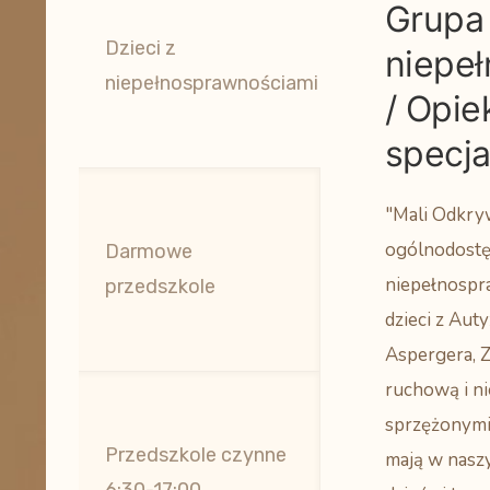
Grupa 
Dzieci z
niepe
niepełnosprawnościami
/ Opie
specja
"Mali Odkry
ogólnodostęp
Darmowe
niepełnospra
przedszkole
dzieci z Au
Aspergera, 
ruchową i n
sprzężonymi
Przedszkole czynne
mają w nasz