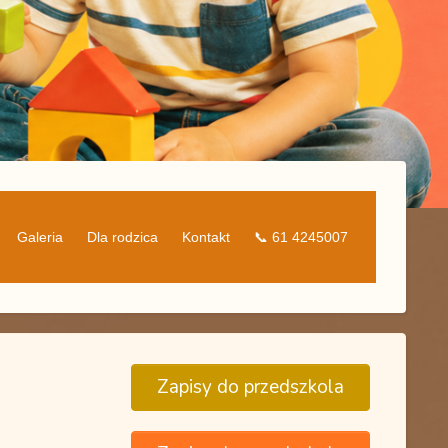
Galeria
Dla rodzica
Kontakt
📞 61 4245007
Zapisy do przedszkola