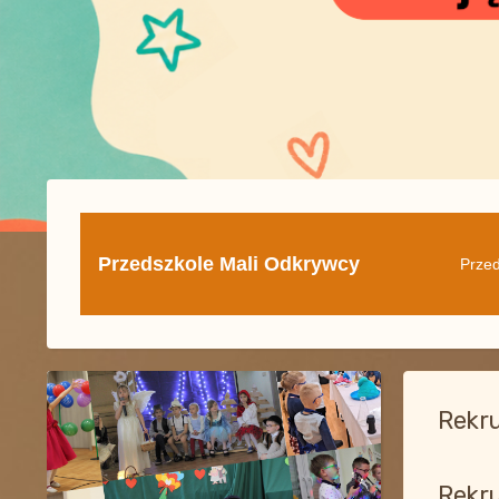
Przedszkole Mali Odkrywcy
Przed
Rekru
Rekru