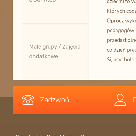
6:30-17:00
dziećmi to w
których codz
Oprócz wyk
pedagogów 
przedszkoln
Małe grupy / Zajęcia
co dzień pra
dodatkowe
Si, psycholog
Zadzwoń