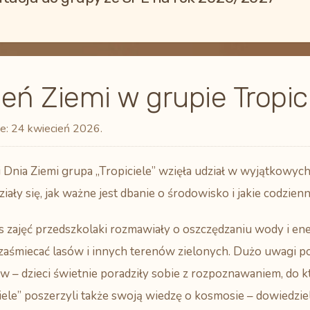
eń Ziemi w grupie Tropic
e:
24 kwiecień 2026
.
i Dnia Ziemi grupa „Tropiciele” wzięła udział w wyjątkowych
iały się, jak ważne jest dbanie o środowisko i jakie codzie
 zajęć przedszkolaki rozmawiały o oszczędzaniu wody i energ
zaśmiecać lasów i innych terenów zielonych. Dużo uwagi p
 – dzieci świetnie poradziły sobie z rozpoznawaniem, do k
iele” poszerzyli także swoją wiedzę o kosmosie – dowiedzieli