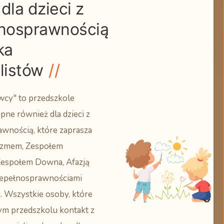
dla dzieci z
łnosprawnością
ka
listów
wcy" to przedszkole
ne również dla dzieci z
wnością, które zaprasza
tyzmem, Zespołem
Zespołem Downa, Afazją
iepełnosprawnościami
. Wszystkie osoby, które
ym przedszkolu kontakt z