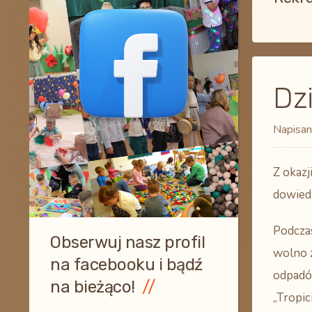
Dzi
Napisan
Z okazj
dowiedz
Podczas
Obserwuj nasz profil
wolno 
na facebooku i bądź
odpadów
na bieżąco!
„Tropic