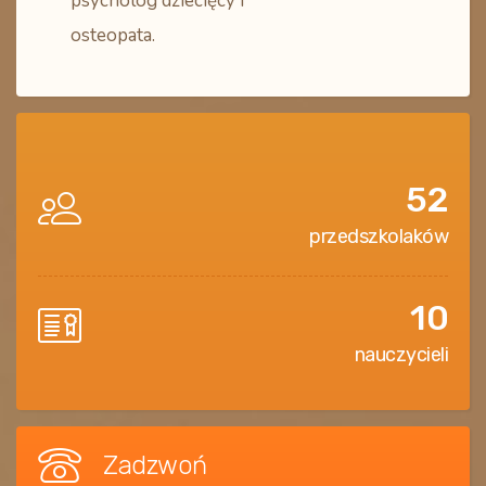
psycholog dziecięcy i
osteopata.
52
przedszkolaków
10
nauczycieli
Zadzwoń