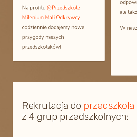
odpowie
Na profilu
@Przedszkole
ale tak
Milenium Mali Odkrywcy
codziennie dodajemy nowe
W nasz
przygody naszych
przedszkolaków!
Rekrutacja do
przedszkola
z 4 grup przedszkolnych: