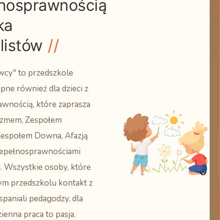
łnosprawnością
ka
listów
wcy" to przedszkole
ne również dla dzieci z
wnością, które zaprasza
tyzmem, Zespołem
Zespołem Downa, Afazją
iepełnosprawnościami
. Wszystkie osoby, które
ym przedszkolu kontakt z
spaniali pedagodzy, dla
ienna praca to pasja.