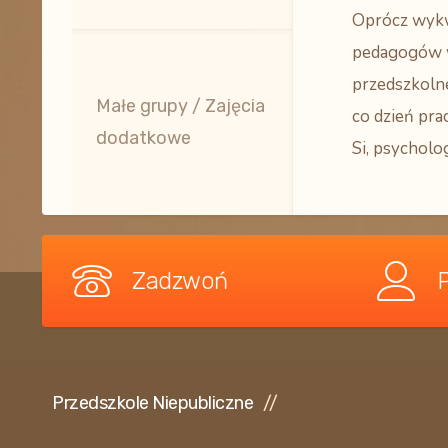
Oprócz wyk
pedagogów 
przedszkoln
Małe grupy / Zajęcia
co dzień pra
dodatkowe
Si, psycholog
Zadzwoń
Przedszkole Niepubliczne