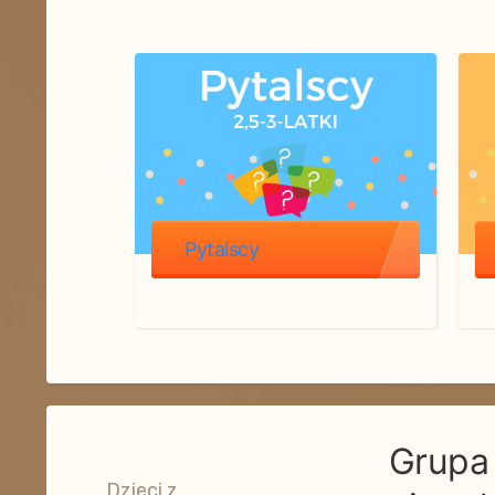
Pytalscy
Grupa 
Dzieci z