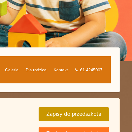
Galeria
Dla rodzica
Kontakt
📞 61 4245007
Zapisy do przedszkola