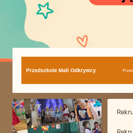
Przedszkole Mali Odkrywcy
Przed
Rekru
Rekru