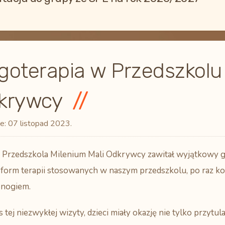
goterapia w Przedszkolu 
krywcy
e:
07 listopad 2023
.
 Przedszkola Milenium Mali Odkrywcy zawitał wyjątkowy gość
 form terapii stosowanych w naszym przedszkolu, po raz k
nogiem.
 tej niezwykłej wizyty, dzieci miały okazję nie tylko przytulać