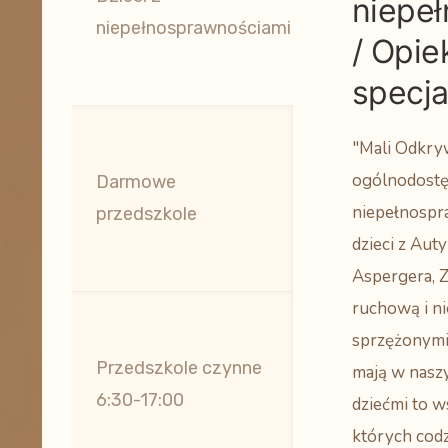
niepe
niepełnosprawnościami
/ Opie
specja
"Mali Odkry
ogólnodostęp
Darmowe
niepełnospra
przedszkole
dzieci z Au
Aspergera, 
ruchową i n
sprzężonymi
Przedszkole czynne
mają w nasz
6:30-17:00
dziećmi to w
których codz